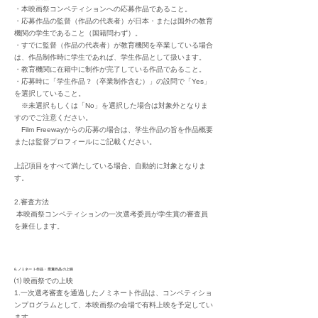
・本映画祭コンペティションへの応募作品であること。
・応募作品の監督（作品の代表者）が日本・または国外の教育
機関の学生であること
（国籍問わず）。
・すでに監督（作品の代表者）が教育機関を卒業している場合
は、作品制作時に学生であれば、学生作品として扱います。
・教育機関に在籍中に制作が完了している作品であること。
・応募時に「学生作品？（卒業制作含む）」の設問で「Yes」
を選択していること。
※未選択もしくは「No」を選択した場合は対象外となりま
すのでご注意ください。
Film Freewayからの応募の場合は、学生作品の旨を作品概要
または監督プロフィールにご記載ください。
上記項目をすべて満たしている場合、自動的に対象となりま
す。
2.審査方法
本映画祭コンペティションの一次選考委員が学生賞の審査員
を兼任します。
6.ノミネート作品・受賞作品の上映
⑴ 映画祭での上映
1.一次選考審査を通過したノミネート作品は、コンペティショ
ンプログラムとして、本映画祭の会場で有料上映を予定してい
ます。