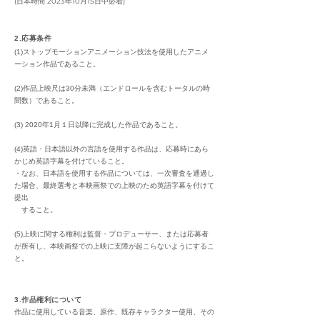
(日本時間 2023年10月15日中必着)
2.応募条件
(1)ストップモーションアニメーション技法を使用したアニメ
ーション作品であること。
(2)作品上映尺は30分未満（エンドロールを含むトータルの時
間数）であること。
(3) 2020年1月１日以降に完成した作品であること。
(4)英語・日本語以外の言語を使用する作品は、応募時にあら
かじめ英語字幕を付けていること。
・なお、日本語を使用する作品については、一次審査を通過し
た場合、最終選考と本映画祭での上映のため英語字幕を付けて
提出
​ すること。
(5)上映に関する権利は監督・プロデューサー、または応募者
が所有し、本映画祭での上映に支障が起こらないようにするこ
と。
3.作品権利について
作品に使用している音楽、原作、既存キャラクター使用、その