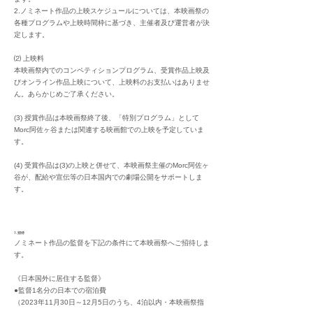
2.ノミネート作品の上映スケジュールについては、本映画祭の
各種プログラムや上映時間枠に基づき、主催者及び運営者が決
定します。
⑵ 上映料
本映画祭内でのコンペティショ
ンプログラム、受賞作品上映及
びオンライン作品上映について、上映料のお支払いはありませ
ん。あらかじめご了承ください。
(3) 授賞作品は本映画祭終了後、「特別プログラム」として
Morc阿佐ヶ谷または関連する映画館での上映を予定していま
す。
(4) 受賞作品は(3)の上映と併せて、本映画祭主催のMorc阿佐ヶ
谷が、配給や宣伝等の日本国内での劇場公開をサポートしま
す。
7.招待
ノミネート作品の監督を下記の条件にて本映画祭へご招待しま
す。
《日本国外に居住する監督》
●監督1名分の日本での宿泊費
（2023年11月30日～12月5日のうち、4泊以内・本映画祭指