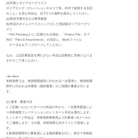
(4)字幕とダイアローグリスト
ダイアローグ（ナレーションやセリフ等、作中で使用する言語
のこと）を含む作品は、以下2つの資料を提出してください。
(a)英語字幕付きの上映用素材
(b)作品のタイムコードとシンクロした英語版ダイアローグリ
スト
・Film Freewayよりご応募される場合、「Project File」タブ
内の「Files & Attachments」の項目に、Wordファイル
​ データををアップロードしてください。
なお、上記応募規定を満たさない作品は自動的に失格となりま
すのでご了承ください。
5.選考・審査方法
本映画祭では、映画祭開催前に行われる一次選考と、映画祭期
間中に行われる本審査（最終審査）の二段階の審査を行いま
す。
(1) 選考・審査方法
1.ご応募いただいたすべての作品の中から、一次選考委員によ
り本映画祭コンペティションのノミネート作品を選出します。
2.ノミネート作品は、本映画祭事務局より応募者へEメールに
てご連絡します。その後、本映画祭公式サイトにて発表しま
す。
3.映画祭期間中に審査員による最終審査を行い、併せて本映画