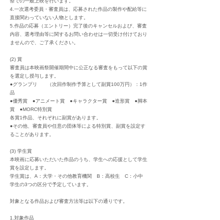
祭での一般上映を行います。
4.一次選考委員・審査員は、応募された作品の製作や配給等に
直接関わっていない人物とします。
5.作品の応募（エントリー）完了後のキャンセルおよび、審査
内容、選考理由等に関するお問い合わせは一切受け付けており
ませんので、ご了承ください。
(2) 賞
審査員は本映画祭開催期間中に公正なる審査をもって以下の賞
を選定し授与します。
●グランプリ （次回作制作予算として副賞100万円）：1作
品
●優秀賞
●アニメート賞
●キャラクター賞 ●造形賞 ●脚本
賞 ●MORC特別賞
各賞1作品、それぞれに副賞があります。
●その他、審査員や任意の団体等による特別賞、副賞を設定す
ることがあります。
(3) 学生賞
​本映画に応募いただいた作品のうち、学生への応援として学生
賞を設定します。
学生賞は、A：大学・その他教育機関 B：高校生 C：小中
学生の3つの区分で予定しています。
対象となる作品および審査方法等は以下の通りです。
1.対象作品