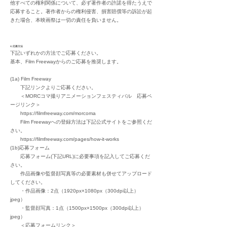
他すべての権利関係について、必ず著作者の許諾を得たうえで
応募すること。著作者からの権利侵害、損害賠償等の訴訟が起
きた場合、本映画祭は一切の責任を負いません。
4.応募方法
下記いずれかの方法でご応募ください。
基本、
Film Freewayからのご応募を推奨します。
(1a) Film Freeway
下記リンクよりご応募ください。
＜MORCコマ撮りアニメーションフェスティバル 応募ペ
ージリンク＞
https://filmfreeway.com/morcoma
Film Freewayへの登録方法は下記公式サイトをご参照くだ
さい。
https://filmfreeway.com/pages/how-it-works
(1b)応募フォーム
応募フォーム(下記URL)に必要事項を記入してご応募くだ
さい。
作品画像や監督顔写真等の必要素材も併せてアップロード
してください。
・作品画像：2点（1920px×1080px（300dpi以上）
jpeg）
・監督顔写真：1点（1500px×1500px（300dpi以上）
jpeg）
＜応募フォームリンク＞