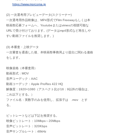
https://www.morcoma.jp
(2) 一次選考用プレビューデータ(スクリーナー)
一次選考用作品映像は、MP4形式でFilm Freewayもしくは本
映画祭応募フォームへ、Youtubeまたはvimeoの視聴可能な
URLで受け付けております。(データはmp4形式など再生しや
すい動画ファイルを推奨します。)
(3) 本審査・上映データ
一次審査を通過した後、本映画祭事務局より提出に関わる連絡
をします。
映像規格（本審査用）
動画形式：MOV
音声コーデック：AAC
動画コーデック：Apple ProRes 422 HQ
解像度：1920×1080（アスペクト比が16：9以外の場合は、
これ以下とする。）
ファイル名：英数字のみを使用し、拡張子は .mov とす
る。
ビットレートなどは下記を推奨する。
映像ビットレート：10Mbps～20Mbps
音声ビットレート：320Kbps
音声サンプルレート：48kHz