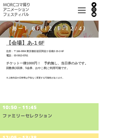
MORCコマ撮り
アニメーション
フェスティバル
あー1 6F(12/1-12/4)
【会場】あ-1 6F
住所 : 〒166-0004 東京都杉並区阿佐ケ谷南2-15-2-6F
電話 : 03-5913-8761
チケット一律1000円！ 予約無し、当日券のみです。
回数券(3回券、5会券、おやこ券)ご利用可能です。
※上映作品や日時等は予告なく変更する可能性があります。
12/1(​金)
10:50 – 11:45
ファミリーセレクション
12:05 – 13:38