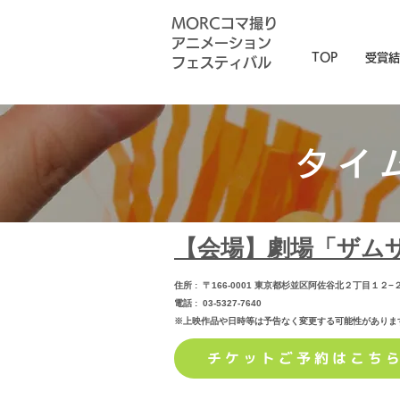
MORCコマ撮り
アニメーション
TOP
受賞結
フェスティバル
​タイ
【会場】劇場「ザム
住所 : 〒166-0001 東京都杉並区阿佐谷北２丁目１２−２
電
話 : 03-5327-7640
※上映作品や日時等は予告なく
変更する可能性がありま
チケットご予約はこち