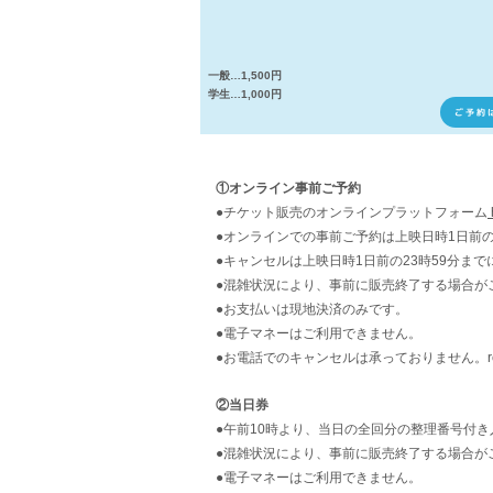
一般…1,500円
学生…1,000円
ご予約
①オンライン事前ご予約
●チケット販売のオンラインプラットフォーム
●オンラインでの事前ご予約は上映日時1日前の
●キャンセルは上映日時1日前の23時59分ま
●混雑状況により、事前に販売終了する場合が
●お支払いは現地決済のみです。
●電子マネーはご利用できません。
●お電話でのキャンセルは承っておりません。re
②当日券
●午前10時より、当日の全回分の整理番号付
●混雑状況により、事前に販売終了する場合が
●電子マネーはご利用できません。