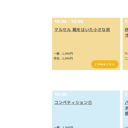
12/1(​金)
10:30 – 12:00
1
マルセル 靴をはいた小さな貝
一般…1,500円
​
学生…1,000円
ご
ご予約はこちら
12/2(​土)
10:30 –
1
コンペティション①
一般…1,500円
一