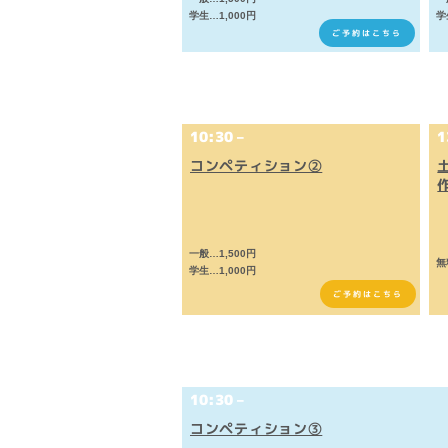
学生…1,000円
学
ご予約はこちら
12/3(​日)
10:30 –
1
コンペティション②
一般…1,500円
​
学生…1,000円
ご予約はこちら
12/4(​月)
10:30 –
コンペティション③