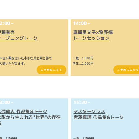
2:00 –
14:00 –
伊藤有壱
真賀里文子×牧野惇
オープニングトーク
トークセッション
マルセル靴をはいた小さな貝と同じ券で
一般…1,500円
入場いただけます。
学生…1,000円
ご予約はこちら
ご予約はこちら
3:00 –
15:30 –
八代健志 作品集&トーク
マスタークラス
木彫から生まれる"世界"の存在
宮澤真理 作品集&トーク
感
般…1,500円
一般…1,500円