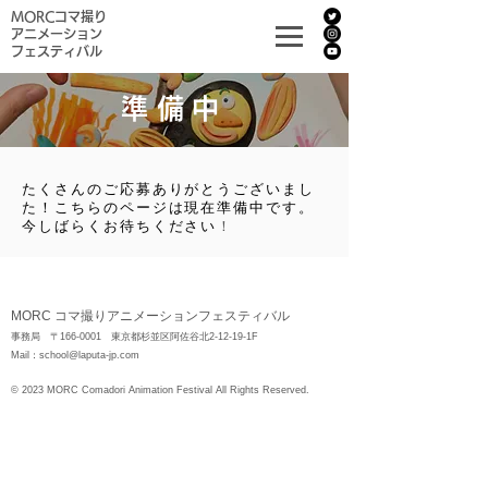
MORCコマ撮り
アニメーション
フェスティバル
準備中
たくさんのご応募ありがとうございまし
た！こちらのページは現在準備中です。
今しばらくお待ちください
​！
MORC コマ撮りアニメーションフェスティバル
事務局 〒166-0001 東京都杉並区阿佐谷北2-12-19-1F
Mail：
school@laputa-jp.com
© 2023 MORC Comadori Animation Festival All Rights Reserved.