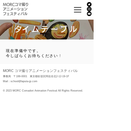
MORCコマ撮り
アニメーション
フェスティバル
​タイムテーブル
現在準備中です。
今しばらくお待ちください
​！
MORC コマ撮りアニメーションフェスティバル
事務局 〒166-0001 東京都杉並区阿佐谷北2-12-19-1F
Mail：
school@laputa-jp.com
© 2023 MORC Comadori Animation Festival All Rights Reserved.